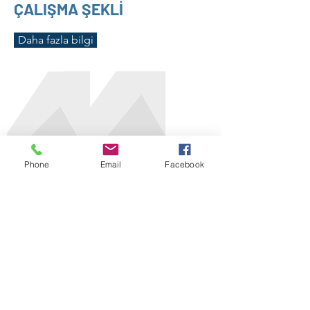
ÇALIŞMA ŞEKLİ
Daha fazla bilgi
Phone
Email
Facebook
Bizi takip edin
Master topluluğu ile ilgili güncel haberler için
bizi sosyal medya hesaplarımızdan takip
edin.